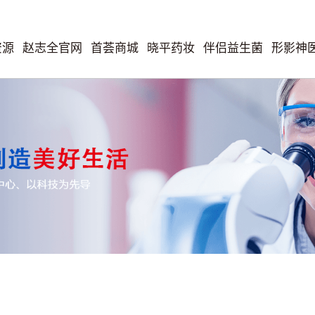
资源
赵志全官网
首荟商城
晓平药妆
伴侣益生菌
形影神