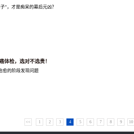
撇子”，才是痴呆的幕后元凶？
癌体检，选对不选贵！
治愈的阶段发现问题
<<
1
2
3
4
5
6
7
8
9
10