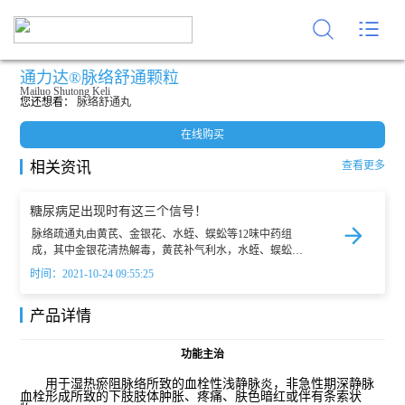
通力达®脉络舒通颗粒
Mailuo Shutong Keli
您还想看：
脉络舒通丸
在线购买
相关资讯
查看更多
糖尿病足出现时有这三个信号！
脉络疏通丸​由黄芪、金银花、水蛭、蜈蚣等12味中药组
成，其中金银花清热解毒，黄芪补气利水，水蛭、蜈蚣、
全蝎活血消淤、通络止痛、攻毒散结，再配以其他具有祛
时间：2021-10-24 09:55:25
湿止痛、凉血泻火的药材，全方具有清热解毒、化瘀通
络、祛湿消肿的效果，有助于患者足部创面恢复，提高糖
产品详情
尿病足治愈率，缩短病程，减轻患者痛苦。
功能主治
用于湿热瘀阻脉络所致的血栓性浅静脉炎，非急性期深静脉
血栓形成所致的下肢肢体肿胀、疼痛、肤色暗红或伴有条索状