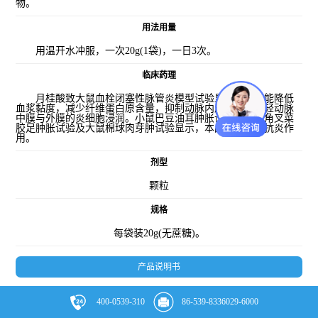
物。
用法用量
用温开水冲服，一次20g(1袋)，一日3次。
临床药理
月桂酸致大鼠血栓闭塞性脉管炎模型试验显示，本品能降低
血浆黏度，减少纤维蛋白原含量，抑制动脉内皮增生，减轻动脉
中膜与外膜的炎细胞浸润。小鼠巴豆油耳肿胀试验、大鼠角叉菜
胶足肿胀试验及大鼠棉球肉芽肿试验显示，本品有一定的抗炎作
用。
剂型
颗粒
规格
每袋装20g(无蔗糖)。
产品说明书
学术动态
查看更多
400-0539-310
86-539-8336029-6000