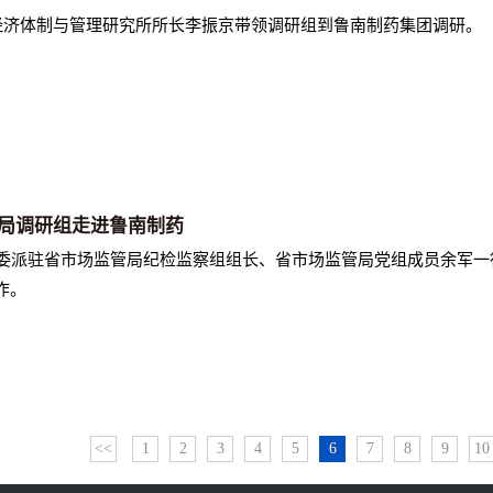
委经济体制与管理研究所所长李振京带领调研组到鲁南制药集团调研。
局调研组走进鲁南制药
监委派驻省市场监管局纪检监察组组长、省市场监管局党组成员余军一
作。
<<
1
2
3
4
5
6
7
8
9
10