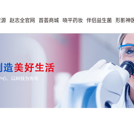
资源
赵志全官网
首荟商城
晓平药妆
伴侣益生菌
形影神